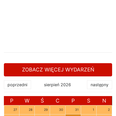
ZOBACZ WIĘCEJ WYDARZEŃ
poprzedni
sierpień 2026
następny
P
W
Ś
C
P
S
N
27
28
29
30
31
1
2