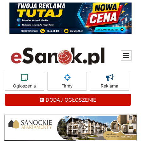
Ogłoszenia
Firmy
Reklama
DODAJ OGŁOSZENIE