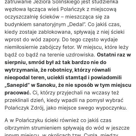
zatruwanie Jeziora Solińskiego jest studzienka
węzłowa łącząca wieś Polańczyk z miejscową
oczyszczalnię ścieków – mieszcząca się za
budynkiem sanatoryjnym „Dedal”. Co jakiś czas,
kiedy zostaje zablokowana, spływają z niej ścieki
wprost do wód zapory. Do tego często wydaje
niemiłosiernie zabójczy fetor. W miejscu, które leży
bądź co bądź na terenie uzdrowiska.
Ostatni raz w
sierpniu, smród był aż tak bardzo nie do
wytrzymania, że robotnicy, którzy równali
nieopodal teren, uciekli stamtąd i powiadomili
„Sanepid” w Sanoku, że nie sposób w tym miejscu
pracować.
Ci, którzy przyjechali na wczasy też
przeklinali dzień, kiedy wpadli na pomysł wybrać
Polańczyk Zdrój, jako miejsce swego wypoczynku.
A w Polańczyku ścieki również co jakiś czas
olbrzymim strumieniem spływają do wód w jeszcze
innym miejscu, w okolicach tzw. Cypla, między