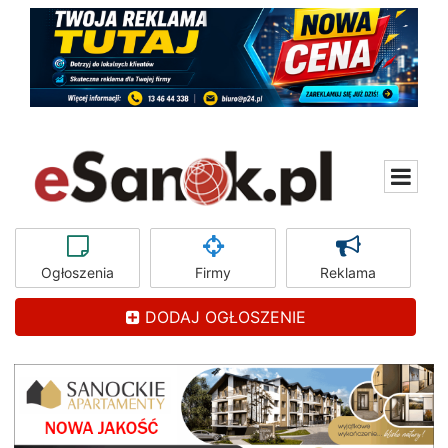
Ogłoszenia
Firmy
Reklama
DODAJ OGŁOSZENIE