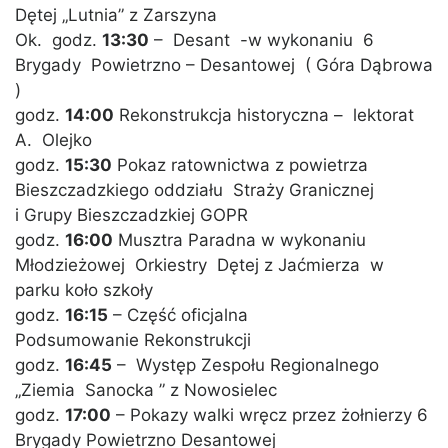
Dętej „Lutnia” z Zarszyna
Ok. godz.
13:30
– Desant -w wykonaniu 6
Brygady Powietrzno – Desantowej ( Góra Dąbrowa
)
godz.
14:00
Rekonstrukcja historyczna – lektorat
A. Olejko
godz.
15:30
Pokaz ratownictwa z powietrza
Bieszczadzkiego oddziału Straży Granicznej
i Grupy Bieszczadzkiej GOPR
godz.
16:00
Musztra Paradna w wykonaniu
Młodzieżowej Orkiestry Dętej z Jaćmierza w
parku koło szkoły
godz.
16:15
– Część oficjalna
Podsumowanie Rekonstrukcji
godz.
16:45
– Występ Zespołu Regionalnego
„Ziemia Sanocka ” z Nowosielec
godz.
17:00
– Pokazy walki wręcz przez żołnierzy 6
Brygady Powietrzno Desantowej