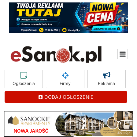
Ogłoszenia
Firmy
Reklama
DODAJ OGŁOSZENIE