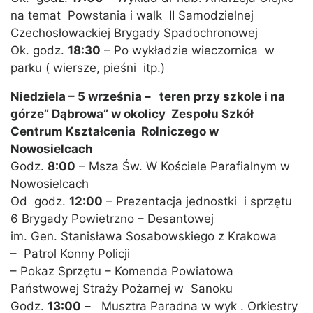
na temat Powstania i walk II Samodzielnej
Czechosłowackiej Brygady Spadochronowej
Ok. godz.
18:30
– Po wykładzie wieczornica w
parku ( wiersze, pieśni itp.)
Niedziela – 5 września – teren przy szkole i na
górze” Dąbrowa” w okolicy Zespołu Szkół
Centrum Kształcenia Rolniczego w
Nowosielcach
Godz.
8:00
– Msza Św. W Kościele Parafialnym w
Nowosielcach
Od godz.
12:00
– Prezentacja jednostki i sprzętu
6 Brygady Powietrzno – Desantowej
im. Gen. Stanisława Sosabowskiego z Krakowa
– Patrol Konny Policji
– Pokaz Sprzętu – Komenda Powiatowa
Państwowej Straży Pożarnej w Sanoku
Godz.
13:00
– Musztra Paradna w wyk . Orkiestry