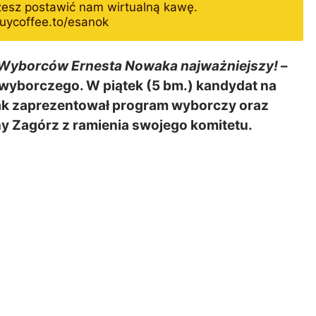
żesz postawić nam wirtualną kawę.
uycoffee.to/esanok
Wyborców Ernesta Nowaka najważniejszy!
–
wyborczego. W piątek (5 bm.) kandydat na
wak zaprezentował program wyborczy oraz
y Zagórz z ramienia swojego komitetu.