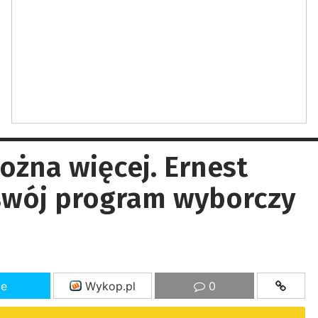
żna więcej. Ernest
swój program wyborczy
ze
Wykop.pl
0