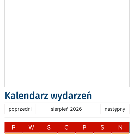
Kalendarz wydarzeń
poprzedni
sierpień 2026
następny
P
W
Ś
C
P
S
N