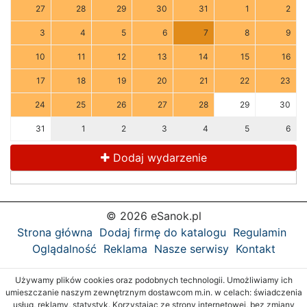
27
28
29
30
31
1
2
3
4
5
6
7
8
9
10
11
12
13
14
15
16
17
18
19
20
21
22
23
24
25
26
27
28
29
30
31
1
2
3
4
5
6
Dodaj wydarzenie
© 2026 eSanok.pl
Strona główna
Dodaj firmę do katalogu
Regulamin
Oglądalność
Reklama
Nasze serwisy
Kontakt
Używamy plików cookies oraz podobnych technologii. Umożliwiamy ich
umieszczanie naszym zewnętrznym dostawcom m.in. w celach: świadczenia
usług, reklamy, statystyk. Korzystając ze strony internetowej, bez zmiany