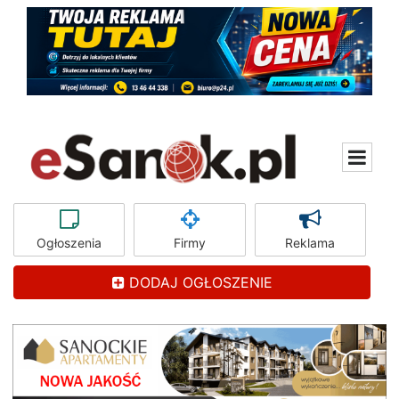
Ogłoszenia
Firmy
Reklama
DODAJ OGŁOSZENIE