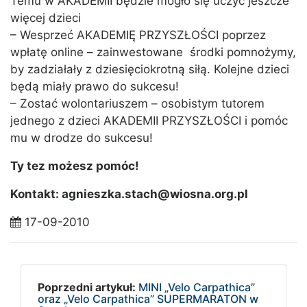
Temu w AKADEMII będzie mogło się uczyć jeszcze
więcej dzieci
– Wesprzeć AKADEMIĘ PRZYSZŁOŚCI poprzez
wpłatę online – zainwestowane środki pomnożymy,
by zadziałały z dziesięciokrotną siłą. Kolejne dzieci
będą miały prawo do sukcesu!
– Zostać wolontariuszem – osobistym tutorem
jednego z dzieci AKADEMII PRZYSZŁOŚCI i pomóc
mu w drodze do sukcesu!
Ty tez możesz pomóc!
Kontakt: agnieszka.stach@wiosna.org.pl
17-09-2010
Poprzedni artykuł:
MINI „Velo Carpathica”
oraz „Velo Carpathica” SUPERMARATON w