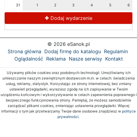
31
1
2
3
4
5
6
Dodaj wydarzenie
© 2026 eSanok.pl
Strona główna
Dodaj firmę do katalogu
Regulamin
Oglądalność
Reklama
Nasze serwisy
Kontakt
Używamy plików cookies oraz podobnych technologii. Umożliwiamy ich
umieszczanie naszym zewnętrznym dostawcom m.in. w celach: świadczenia
usług, reklamy, statystyk. Korzystając ze strony internetowej, bez zmiany
ustawień przeglądarki, wyrażasz zgodę na ich zapisywanie w Twoim
urządzeniu końcowym i wykorzystywanie w celach zapewnienia poprawnego i
bezpiecznego funkcjonowania strony. Pamiętaj, że możesz samodzielnie
zarządzać plikami cookies, zmieniając ustawienia przeglądarki. Więcej
informacji o tym jak przetwarzamy Twoje dane osobowe znajdziesz w
polityce
prywatności.