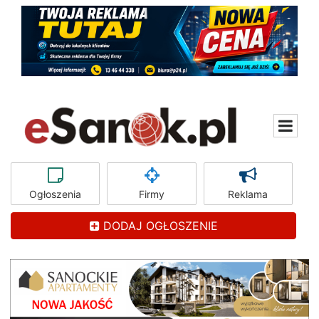
Ogłoszenia
Firmy
Reklama
DODAJ OGŁOSZENIE