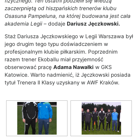
fizycznego. Ten ostatni podzielił się wiedzą
zaczerpniętą od hiszpańskich trenerów klubu
Osasuna Pampeluna, na której budowana jest cała
akademia Legii –
dodaje
Dariusz Jęczkowski.
Staż Dariusza Jęczkowskiego w Legii Warszawa był
jego drugim tego typu doświadczeniem w
profesjonalnym klubie piłkarskim. Poprzednim
razem trener Ekoballu miał przyjemność
obserwować pracę
Adama Nawałki
w GKS
Katowice. Warto nadmienić, iż Jęczkowski posiada
tytuł Trenera II Klasy uzyskany w AWF Kraków.