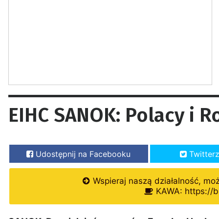
EIHC SANOK: Polacy i R
Udostępnij na Facebooku
Twitter
Wspieraj naszą działalność, mo
KAWA: https://b