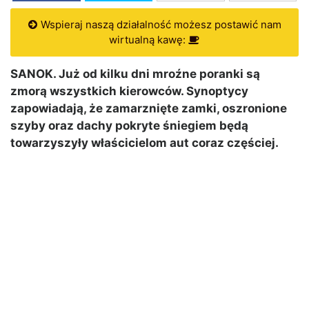
Wspieraj naszą działalność możesz postawić nam
wirtualną kawę:
SANOK. Już od kilku dni mroźne poranki są
zmorą wszystkich kierowców. Synoptycy
zapowiadają, że zamarznięte zamki, oszronione
szyby oraz dachy pokryte śniegiem będą
towarzyszyły właścicielom aut coraz częściej.