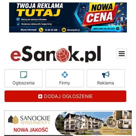
Ogłoszenia
Firmy
Reklama
DODAJ OGŁOSZENIE