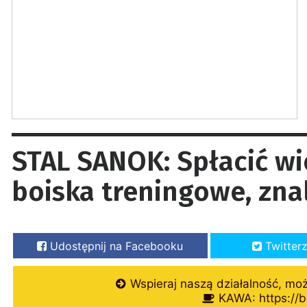
STAL SANOK: Spłacić wi
boiska treningowe, zna
Udostępnij na Facebooku
Twitter
Wspieraj naszą działalność, mo
KAWA: https://b