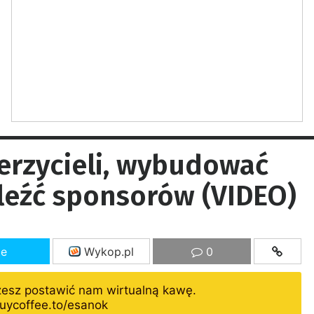
erzycieli, wybudować
leźć sponsorów (VIDEO)
ze
Wykop.pl
0
żesz postawić nam wirtualną kawę.
uycoffee.to/esanok