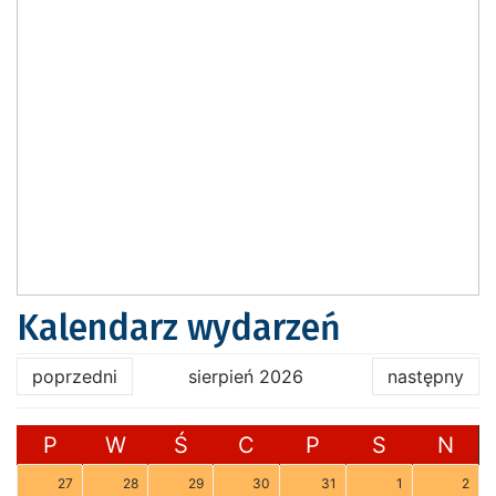
Kalendarz wydarzeń
poprzedni
sierpień 2026
następny
P
W
Ś
C
P
S
N
27
28
29
30
31
1
2