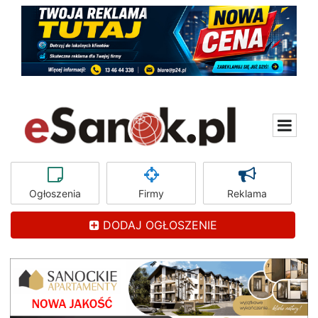
Ogłoszenia
Firmy
Reklama
DODAJ OGŁOSZENIE