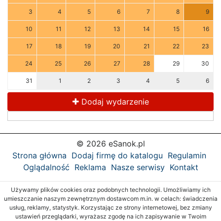
3
4
5
6
7
8
9
10
11
12
13
14
15
16
17
18
19
20
21
22
23
24
25
26
27
28
29
30
31
1
2
3
4
5
6
Dodaj wydarzenie
© 2026 eSanok.pl
Strona główna
Dodaj firmę do katalogu
Regulamin
Oglądalność
Reklama
Nasze serwisy
Kontakt
Używamy plików cookies oraz podobnych technologii. Umożliwiamy ich
umieszczanie naszym zewnętrznym dostawcom m.in. w celach: świadczenia
usług, reklamy, statystyk. Korzystając ze strony internetowej, bez zmiany
ustawień przeglądarki, wyrażasz zgodę na ich zapisywanie w Twoim