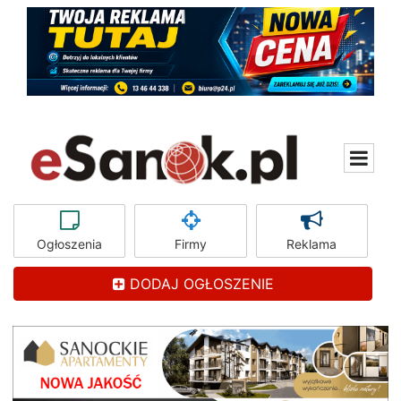
Ogłoszenia
Firmy
Reklama
DODAJ OGŁOSZENIE