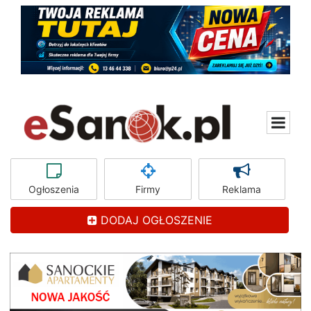
Ogłoszenia
Firmy
Reklama
DODAJ OGŁOSZENIE