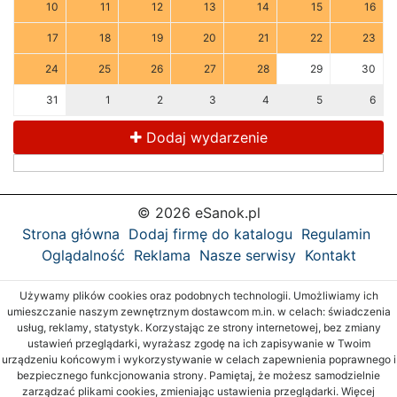
10
11
12
13
14
15
16
17
18
19
20
21
22
23
24
25
26
27
28
29
30
31
1
2
3
4
5
6
Dodaj wydarzenie
© 2026 eSanok.pl
Strona główna
Dodaj firmę do katalogu
Regulamin
Oglądalność
Reklama
Nasze serwisy
Kontakt
Używamy plików cookies oraz podobnych technologii. Umożliwiamy ich
umieszczanie naszym zewnętrznym dostawcom m.in. w celach: świadczenia
usług, reklamy, statystyk. Korzystając ze strony internetowej, bez zmiany
ustawień przeglądarki, wyrażasz zgodę na ich zapisywanie w Twoim
urządzeniu końcowym i wykorzystywanie w celach zapewnienia poprawnego i
bezpiecznego funkcjonowania strony. Pamiętaj, że możesz samodzielnie
zarządzać plikami cookies, zmieniając ustawienia przeglądarki. Więcej