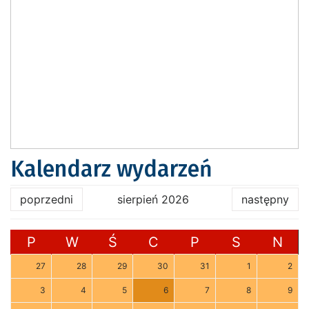
Kalendarz wydarzeń
poprzedni
sierpień 2026
następny
P
W
Ś
C
P
S
N
27
28
29
30
31
1
2
3
4
5
6
7
8
9