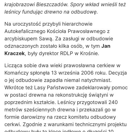
krajobrazowi Bieszczadów. Spory wkład wnieśli też
leśnicy fundując drewno na odbudowę.
Na uroczystość przybyli hierarchowie
Autokefalicznego Kościoła Prawosławnego z
arcybiskupem Sawą. Za zasługi w odbudowie
odznaczonych zostało kilka osób, w tym
Jan
Kraczek
, były dyrektor RDLP w Krośnie.
Licząca sobie dwa wieki prawosławna cerkiew w
Komańczy spłonęła 13 września 2006 roku. Decyzja
o jej odbudowie zapadła niemal natychmiast.
Wkrótce też Lasy Państwowe zadeklarowały pomoc
w postaci drewna na rekonstrukcję świątyni w
poprzednim kształcie. Leśnicy przygotowali 240
metrów sześciennych drewna i przekazali go w
formie darowizny na rzecz komitetu odbudowy
cerkwi. Zgodnie z warunkami technicznymi projektu
odbudowy były to kloce jodłowe o długości 10