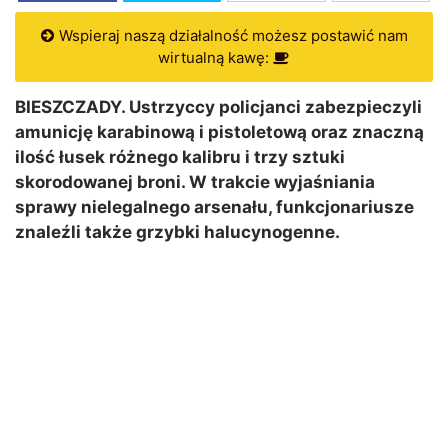
Wspieraj naszą działalność możesz postawić nam
wirtualną kawę:
BIESZCZADY. Ustrzyccy policjanci zabezpieczyli
amunicję karabinową i pistoletową oraz znaczną
ilość łusek różnego kalibru i trzy sztuki
skorodowanej broni. W trakcie wyjaśniania
sprawy nielegalnego arsenału, funkcjonariusze
znaleźli także grzybki halucynogenne.