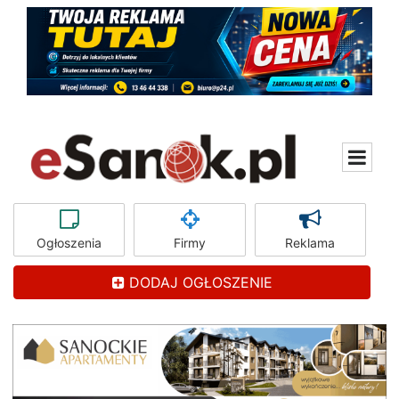
Ogłoszenia
Firmy
Reklama
DODAJ OGŁOSZENIE