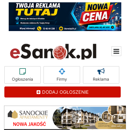
Ogłoszenia
Firmy
Reklama
DODAJ OGŁOSZENIE