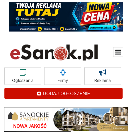
Ogłoszenia
Firmy
Reklama
DODAJ OGŁOSZENIE