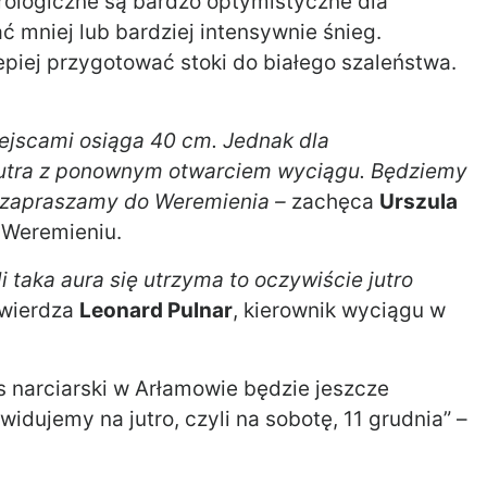
ologiczne są bardzo optymistyczne dla
ć mniej lub bardziej intensywnie śnieg.
epiej przygotować stoki do białego szaleństwa.
ejscami osiąga 40 cm. Jednak dla
jutra z ponownym otwarciem wyciągu. Będziemy
ra zapraszamy do Weremienia –
zachęca
Urszula
 Weremieniu.
 taka aura się utrzyma to oczywiście jutro
wierdza
Leonard Pulnar
, kierownik wyciągu w
ks narciarski w Arłamowie będzie jeszcze
dujemy na jutro, czyli na sobotę, 11 grudnia” –