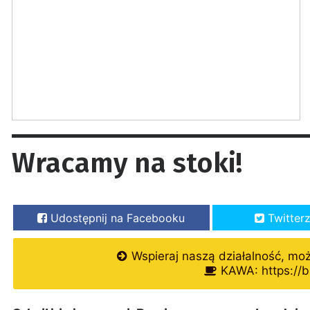
Wracamy na stoki!
Udostępnij na Facebooku
Twitter
Wspieraj naszą działalność, mo
KAWA: https://b