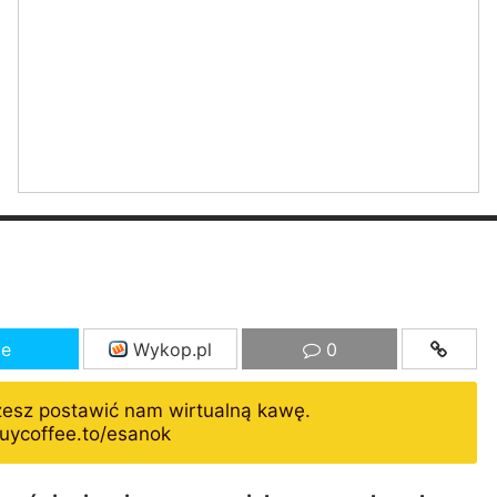
ze
Wykop.pl
0
żesz postawić nam wirtualną kawę.
uycoffee.to/esanok