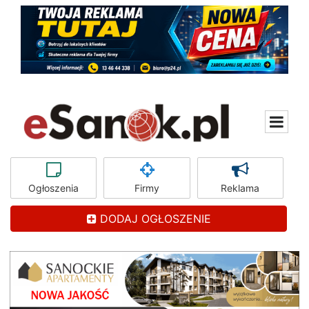
Ogłoszenia
Firmy
Reklama
DODAJ OGŁOSZENIE