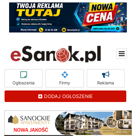
Ogłoszenia
Firmy
Reklama
DODAJ OGŁOSZENIE