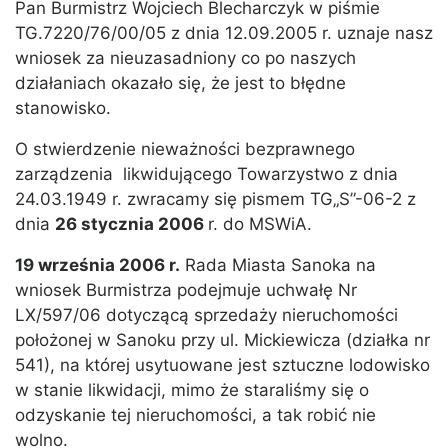
Pan Burmistrz Wojciech Blecharczyk w piśmie
TG.7220/76/00/05 z dnia 12.09.2005 r. uznaje nasz
wniosek za nieuzasadniony co po naszych
działaniach okazało się, że jest to błędne
stanowisko.
O stwierdzenie nieważności bezprawnego
zarządzenia likwidującego Towarzystwo z dnia
24.03.1949 r. zwracamy się pismem TG„S”-06-2 z
dnia
26 stycznia 2006
r. do MSWiA.
19 września 2006 r.
Rada Miasta Sanoka na
wniosek Burmistrza podejmuje uchwałę Nr
LX/597/06 dotyczącą sprzedaży nieruchomości
położonej w Sanoku przy ul. Mickiewicza (działka nr
541), na której usytuowane jest sztuczne lodowisko
w stanie likwidacji, mimo że staraliśmy się o
odzyskanie tej nieruchomości, a tak robić nie
wolno.