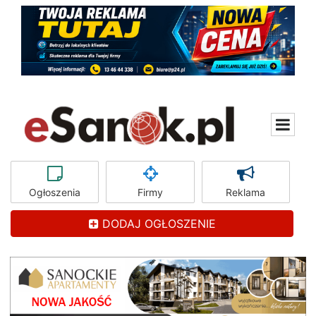
Ogłoszenia
Firmy
Reklama
DODAJ OGŁOSZENIE