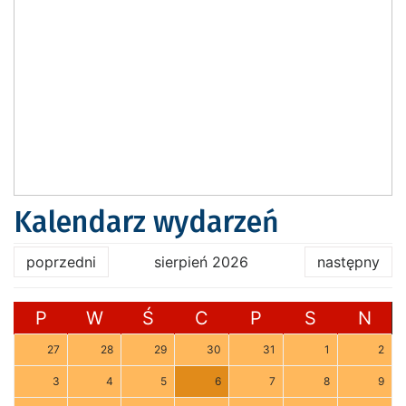
Kalendarz wydarzeń
poprzedni
sierpień 2026
następny
P
W
Ś
C
P
S
N
27
28
29
30
31
1
2
3
4
5
6
7
8
9