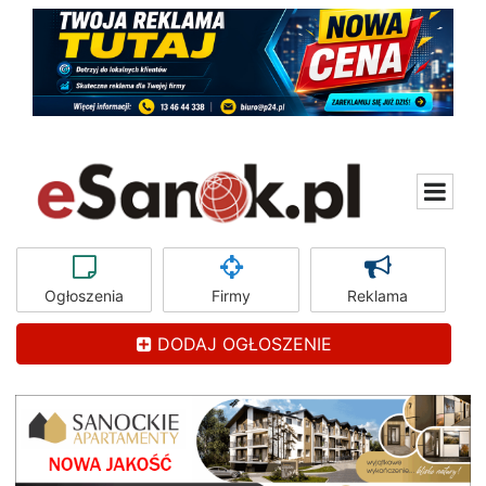
Ogłoszenia
Firmy
Reklama
DODAJ OGŁOSZENIE