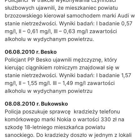
Policjanci w trakcie wykonywania czynności
służbowych ujawnili, że mieszkaniec powiatu
brzozowskiego kierował samochodem marki Audi w
stanie nietrzeźwości. Wyniki badań: I badanie 0,57
mg/l, II – 0,61 mg/l, III – 0,63 mg/l zawartości
alkoholu w wydychanym powietrzu.
06.08.2010 r. Besko
Policjant PP Besko ujawnili mężczyznę, który
kierując ciągnikiem rolniczym znajdował się w
stanie nietrzeźwości. Wyniki badań: I badanie 1,57
mg/l, II – 1,55 mg/l. III – 1,49 mg/l zawartości
alkoholu w wydychanym powietrzu
08.08.2010 r. Bukowsko
Policja poszukuje sprawcę kradzieży telefonu
komórkowego marki Nokia o wartości 330 zł na
szkodę 18-letniego mieszkańca powiatu
sanockiego. Do kradzieży doszło w jednym z lokali