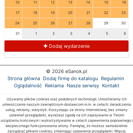
10
11
12
13
14
15
16
17
18
19
20
21
22
23
24
25
26
27
28
29
30
31
1
2
3
4
5
6
Dodaj wydarzenie
© 2026 eSanok.pl
Strona główna
Dodaj firmę do katalogu
Regulamin
Oglądalność
Reklama
Nasze serwisy
Kontakt
Używamy plików cookies oraz podobnych technologii. Umożliwiamy ich
umieszczanie naszym zewnętrznym dostawcom m.in. w celach: świadczenia
usług, reklamy, statystyk. Korzystając ze strony internetowej, bez zmiany
ustawień przeglądarki, wyrażasz zgodę na ich zapisywanie w Twoim
urządzeniu końcowym i wykorzystywanie w celach zapewnienia poprawnego i
bezpiecznego funkcjonowania strony. Pamiętaj, że możesz samodzielnie
zarządzać plikami cookies, zmieniając ustawienia przeglądarki. Więcej