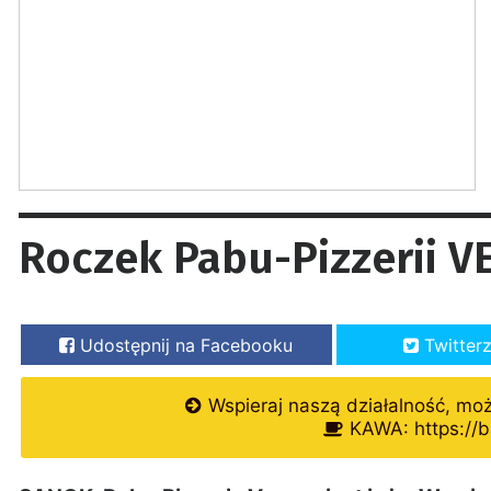
Roczek Pabu-Pizzerii V
Udostępnij na Facebooku
Twitter
Wspieraj naszą działalność, mo
KAWA: https://b