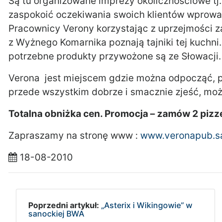
Są tu organizowane imprezy okolicznościowe tj. 
zaspokoić oczekiwania swoich klientów wprowa
Pracownicy Verony korzystając z uprzejmości za
z Wyżnego Komarnika poznają tajniki tej kuchn
potrzebne produkty przywożone są ze Słowacji.
Verona jest miejscem gdzie można odpocząć, po
przede wszystkim dobrze i smacznie zjeść, mo
Totalna obniżka cen. Promocja – zamów 2 pizz
Zapraszamy na stronę www :
www.veronapub.s
18-08-2010
Poprzedni artykuł:
„Asterix i Wikingowie” w
sanockiej BWA