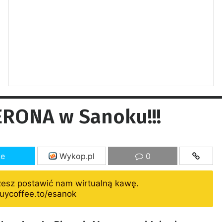
ERONA w Sanoku!!!
ze
Wykop.pl
0
żesz postawić nam wirtualną kawę.
uycoffee.to/esanok