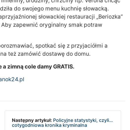
imieniny, urodziny, chrzciny itp. Verona chcąc
dziła do swojego menu kuchnię słowacką.
przyjaźnionej słowackiej restauracji „Beriozka”
i. Aby zapewnić oryginalny smak potraw
rozmawiać, spotkać się z przyjaciółmi a
żna też zamówić dostawę do domu.
e a zimną cole damy GRATIS.
anok24.pl
Następny artykuł:
Policyjne statystyki, czyli…
cotygodniowa kronika kryminalna