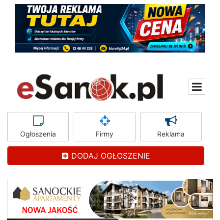
Ogłoszenia
Firmy
Reklama
DODAJ OGŁOSZENIE