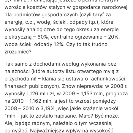
wzroście kosztów stałych w gospodarce narodowej
dla podmiotów gospodarczych (czyli taryf za
energię, c.o., wodę, ścieki, odpady itp.), które
wynosiły analogiczne do tego okresu za energie
elektryczną – 60%, centralne ogrzewanie – 20%,
woda ścieki odpady 12%. Czy to tak trudno
zrozumieć?
Tak samo z dochodami według wykonania bez
należności (które autorzy listu otwartego mylą z
przychodami! – kłania się ustawa o rachunkowości i
finansach publicznych). Znów nieprawda: w 2008 r.
wynosiły 1,126 mln zł, w 2009 – 1,153 mln, prognoza
na 2010 – 1,162 mln, a jest to wzrost pomiędzy
2008 – 2010 o 3,19% ,więc jakie krążenie wokół
1mln – jak to zostało napisane. Mało? Być może.
Ale, będąc radnym, należało o tym wcześniej
pomyśleć. Najważniejszy wpływ na wysokość