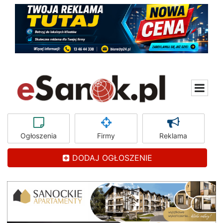
Ogłoszenia
Firmy
Reklama
DODAJ OGŁOSZENIE