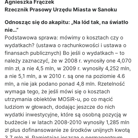
Agnieszka Frączek
Rzecznik Prasowy Urzędu Miasta w Sanoku
Odnosząc się do akapitu: „Na lód tak, na światło
nie…”
Podstawowa sprawa: mówimy o kosztach czy o
wydatkach? (ustawa o rachunkowości i ustawa o
finansach publicznych) Bo jeśli o wydatkach – to
należy zaznaczyć, że w 2008 r. wynosiły one 4,070
mln zł, a nie 4,5 mln, w 2009 r. wynosiły 4,252 mln,
a nie 5,1 mln, a w 2010 r. są one na poziomie 4.6
mln, a nie jak podano ponad 4,8 mln. Rzetelność
wymaga tego, że jeśli mówi się o kosztach
utrzymania obiektów MOSiR-u, po co mącić
ludziom w głowach, dodając jeszcze do nich
wydatki inwestycyjne, które są osobną pozycją w
budżecie i w latach 2008-2010 wynosiły 1,285 mln
zł plus dofinansowanie ze środków unijnych kwotą
3,7 mln zł. Pamiętając jeszcze o permanentnym