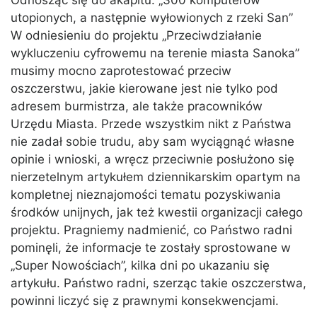
Odnosząc się do akapitu: „300 komputerów
utopionych, a następnie wyłowionych z rzeki San”
W odniesieniu do projektu „Przeciwdziałanie
wykluczeniu cyfrowemu na terenie miasta Sanoka”
musimy mocno zaprotestować przeciw
oszczerstwu, jakie kierowane jest nie tylko pod
adresem burmistrza, ale także pracowników
Urzędu Miasta. Przede wszystkim nikt z Państwa
nie zadał sobie trudu, aby sam wyciągnąć własne
opinie i wnioski, a wręcz przeciwnie posłużono się
nierzetelnym artykułem dziennikarskim opartym na
kompletnej nieznajomości tematu pozyskiwania
środków unijnych, jak też kwestii organizacji całego
projektu. Pragniemy nadmienić, co Państwo radni
pominęli, że informacje te zostały sprostowane w
„Super Nowościach”, kilka dni po ukazaniu się
artykułu. Państwo radni, szerząc takie oszczerstwa,
powinni liczyć się z prawnymi konsekwencjami.