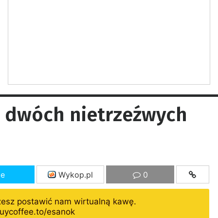
, dwóch nietrzeźwych
ze
Wykop.pl
0
żesz postawić nam wirtualną kawę.
uycoffee.to/esanok