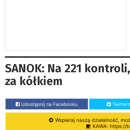
SANOK: Na 221 kontroli
za kółkiem
Udostępnij na Facebooku
Twitter
Wspieraj naszą działalność, mo
KAWA: https://b