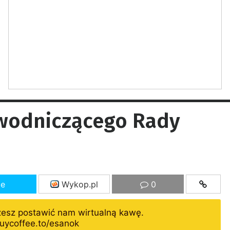
wodniczącego Rady
ze
Wykop.pl
0
żesz postawić nam wirtualną kawę.
uycoffee.to/esanok