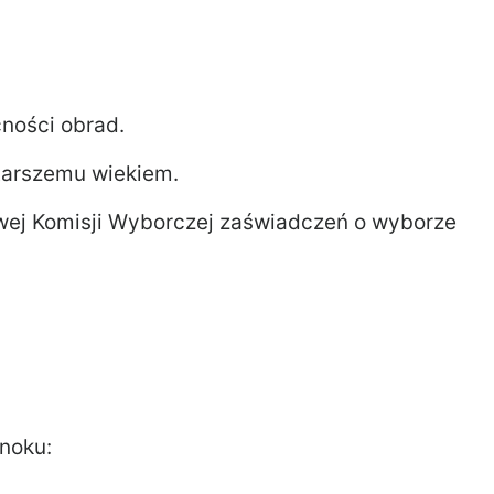
cności obrad.
tarszemu wiekiem.
wej Komisji Wyborczej zaświadczeń o wyborze
noku: