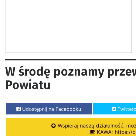
W środę poznamy prze
Powiatu
Udostępnij na Facebooku
Twitter
Wspieraj naszą działalność, mo
KAWA: https://b