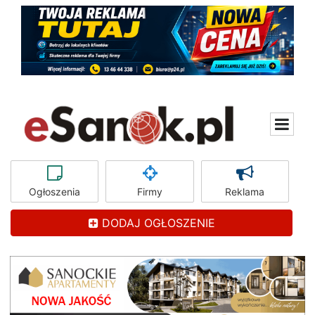
Ogłoszenia
Firmy
Reklama
DODAJ OGŁOSZENIE