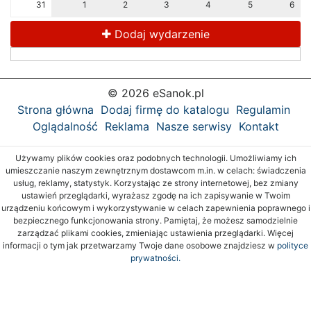
31
1
2
3
4
5
6
Dodaj wydarzenie
© 2026 eSanok.pl
Strona główna
Dodaj firmę do katalogu
Regulamin
Oglądalność
Reklama
Nasze serwisy
Kontakt
Używamy plików cookies oraz podobnych technologii. Umożliwiamy ich
umieszczanie naszym zewnętrznym dostawcom m.in. w celach: świadczenia
usług, reklamy, statystyk. Korzystając ze strony internetowej, bez zmiany
ustawień przeglądarki, wyrażasz zgodę na ich zapisywanie w Twoim
urządzeniu końcowym i wykorzystywanie w celach zapewnienia poprawnego i
bezpiecznego funkcjonowania strony. Pamiętaj, że możesz samodzielnie
zarządzać plikami cookies, zmieniając ustawienia przeglądarki. Więcej
informacji o tym jak przetwarzamy Twoje dane osobowe znajdziesz w
polityce
prywatności.