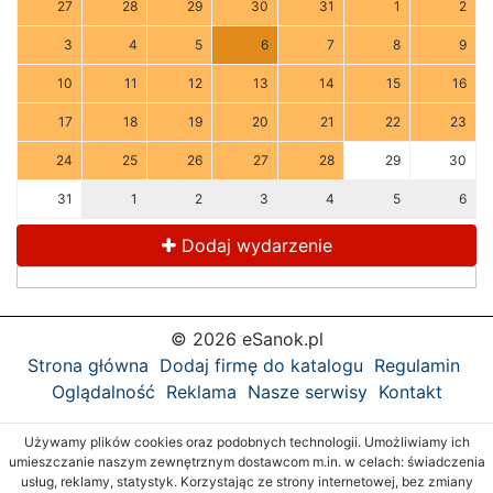
27
28
29
30
31
1
2
3
4
5
6
7
8
9
10
11
12
13
14
15
16
17
18
19
20
21
22
23
24
25
26
27
28
29
30
31
1
2
3
4
5
6
Dodaj wydarzenie
© 2026 eSanok.pl
Strona główna
Dodaj firmę do katalogu
Regulamin
Oglądalność
Reklama
Nasze serwisy
Kontakt
Używamy plików cookies oraz podobnych technologii. Umożliwiamy ich
umieszczanie naszym zewnętrznym dostawcom m.in. w celach: świadczenia
usług, reklamy, statystyk. Korzystając ze strony internetowej, bez zmiany