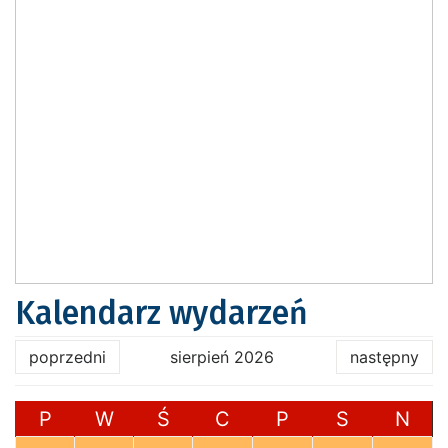
Kalendarz wydarzeń
poprzedni
sierpień 2026
następny
P
W
Ś
C
P
S
N