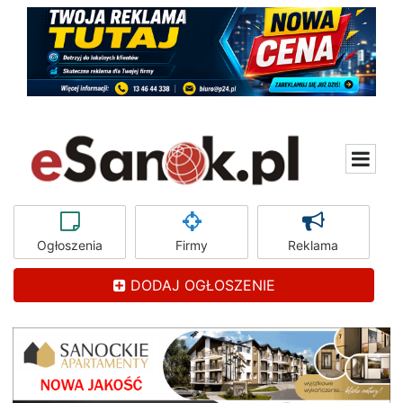
Ogłoszenia
Firmy
Reklama
DODAJ OGŁOSZENIE