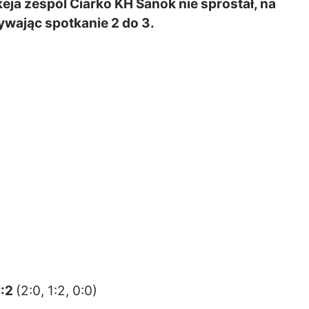
eja zespól Ciarko KH Sanok nie sprostał, na
ywając spotkanie 2 do 3.
3:2
(2:0, 1:2, 0:0)