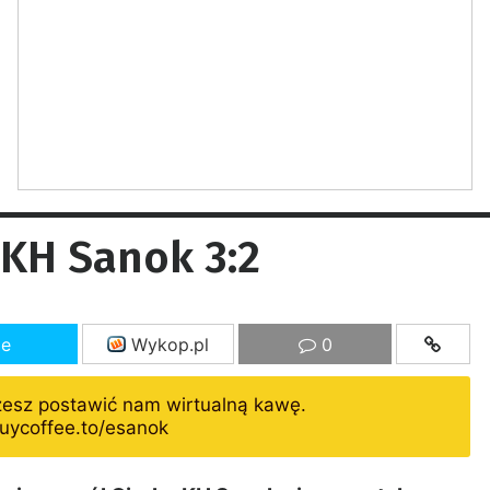
 KH Sanok 3:2
ze
Wykop.pl
0
żesz postawić nam wirtualną kawę.
uycoffee.to/esanok