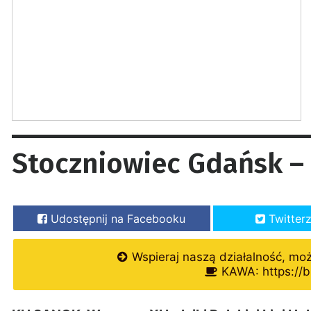
Stoczniowiec Gdańsk –
Udostępnij na Facebooku
Twitter
Wspieraj naszą działalność, mo
KAWA: https://b