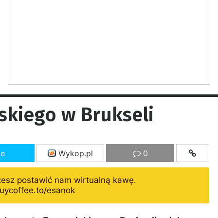
skiego w Brukseli
ze
Wykop.pl
0
żesz postawić nam wirtualną kawę.
uycoffee.to/esanok