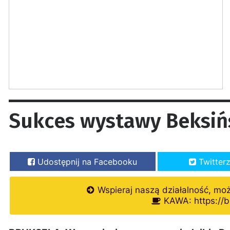
Sukces wystawy Beksiń
Udostępnij na Facebooku
Twitter
Wspieraj naszą działalność, mo
KAWA: https://b