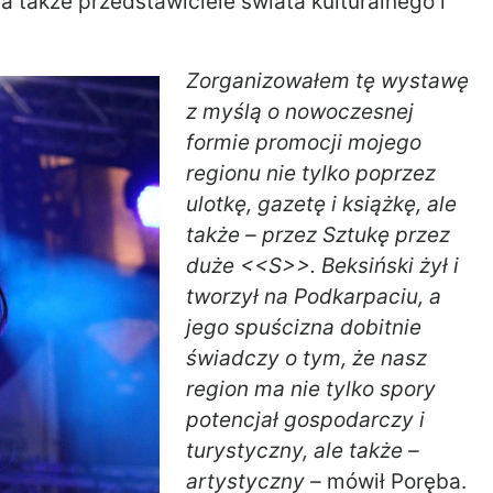
 a także przedstawiciele świata kulturalnego i
Zorganizowałem tę wystawę
z myślą o nowoczesnej
formie promocji mojego
regionu nie tylko poprzez
ulotkę, gazetę i książkę, ale
także – przez Sztukę przez
duże <<S>>. Beksiński żył i
tworzył na Podkarpaciu, a
jego spuścizna dobitnie
świadczy o tym, że nasz
region ma nie tylko spory
potencjał gospodarczy i
turystyczny, ale także –
artystyczny –
mówił Poręba.