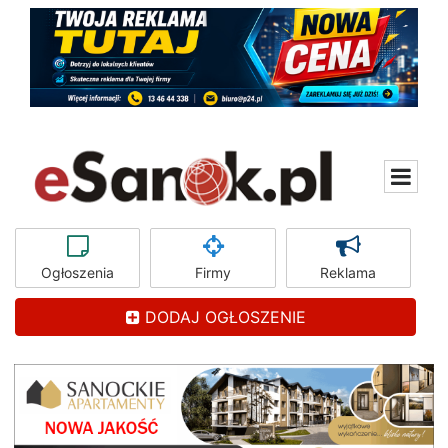
Ogłoszenia
Firmy
Reklama
DODAJ OGŁOSZENIE