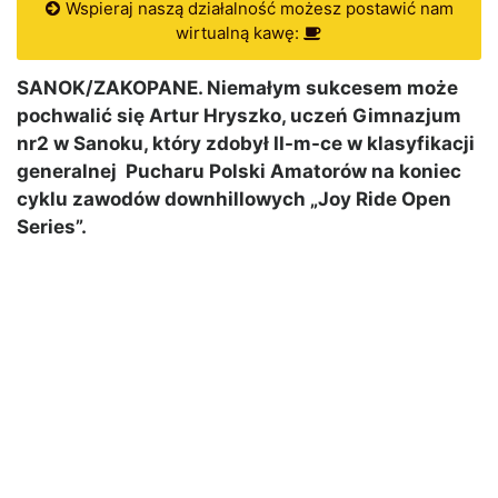
Wspieraj naszą działalność możesz postawić nam
wirtualną kawę:
SANOK/ZAKOPANE. Niemałym sukcesem może
pochwalić się Artur Hryszko, uczeń Gimnazjum
nr2 w Sanoku, który zdobył II-m-ce w klasyfikacji
generalnej Pucharu Polski Amatorów na koniec
cyklu zawodów downhillowych „Joy Ride Open
Series”.