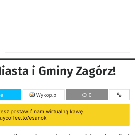
asta i Gminy Zagórz!
ze
Wykop.pl
0
żesz postawić nam wirtualną kawę.
uycoffee.to/esanok