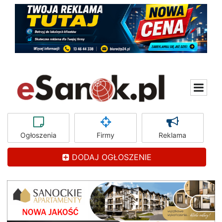
Ogłoszenia
Firmy
Reklama
DODAJ OGŁOSZENIE