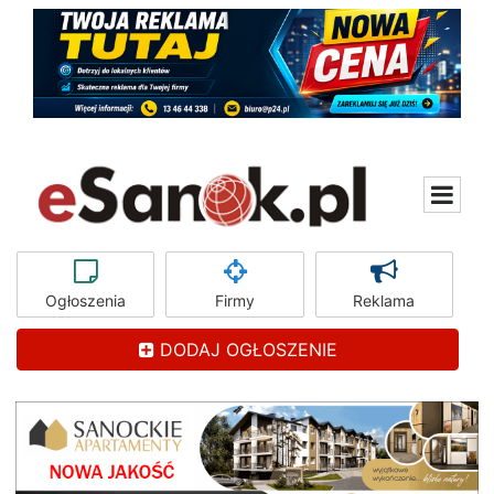
Ogłoszenia
Firmy
Reklama
DODAJ OGŁOSZENIE