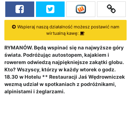
Wspieraj naszą działalność możesz postawić nam
wirtualną kawę:
RYMANÓW. Będą wspinać się na najwyższe góry
świata. Podróżując autostopem, kajakiem i
rowerem odwiedzą najpiękniejsze zakątki globu.
Kto? Wszyscy, którzy w każdy wtorek o godz.
18.30 w Hotelu ** Restauracji Jaś Wędrowniczek
wezmą udział w spotkaniach z podróżnikami,
alpinistami i żeglarzami.