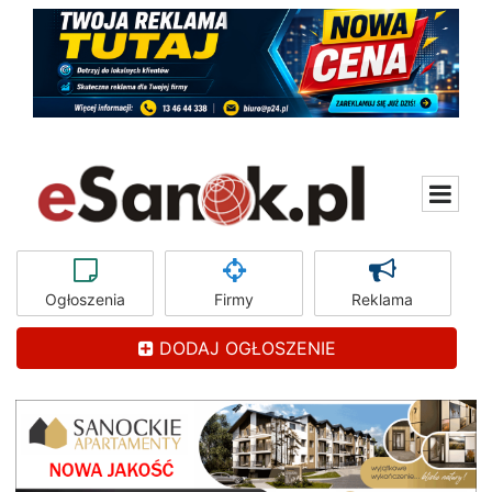
Ogłoszenia
Firmy
Reklama
DODAJ OGŁOSZENIE