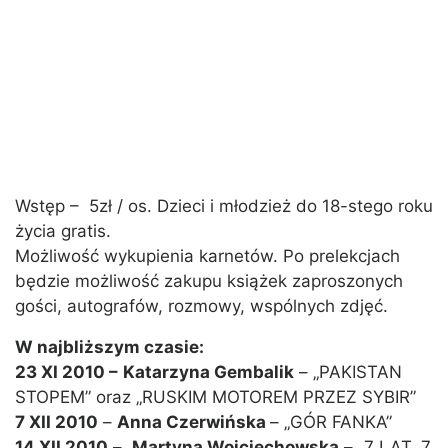
Wstęp – 5zł / os. Dzieci i młodzież do 18-stego roku
życia gratis.
Możliwość wykupienia karnetów. Po prelekcjach
będzie możliwość zakupu książek zaproszonych
gości, autografów, rozmowy, wspólnych zdjęć.
W najbliższym czasie:
23 XI 2010 –
Katarzyna Gembalik
– „PAKISTAN
STOPEM” oraz „RUSKIM MOTOREM PRZEZ SYBIR”
7 XII 2010
–
Anna Czerwińska
– „GÓR FANKA”
14 XII 2010
–
Martyna Wojciechowska
– „7 LAT, 7