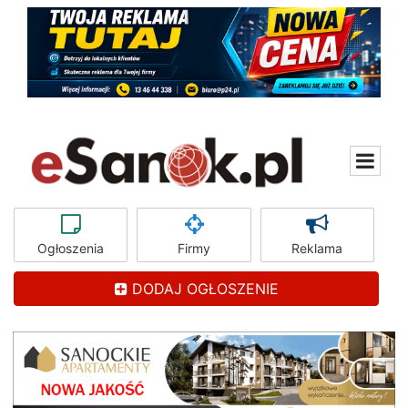
Ogłoszenia
Firmy
Reklama
DODAJ OGŁOSZENIE