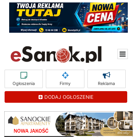
Ogłoszenia
Firmy
Reklama
DODAJ OGŁOSZENIE