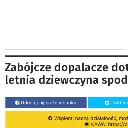
Zabójcze dopalacze dot
letnia dziewczyna spod
Udostępnij na Facebooku
Twitter
Wspieraj naszą działalność, mo
KAWA: https://b