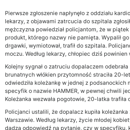
Pierwsze zgłoszenie napłynęło z oddziału kardio
lekarzy, z objawami zatrcucia do szpitala zgłosi
mężczyzna powiedział policjantom, że w piątek
produkt, którego nazwy nie pamięta. Wypalił go 
drgawki, wymiotował, trafił do szpitala. Policja
moczu. Według lekarzy, chłopiec dziś powinien
Kolejny sygnał o zatruciu dopalaczem odebrała 
brunatnych włókien przytomność straciła 20-le
odwiedziła koleżankę w jednej z podsanockich 
specyfik o nazwie HAMMER, w pewnej chwili jedn
Koleżanka wezwała pogotowie, 20-latka trafiła d
Policjanci ustalili, że dopalacz kupiła koleżanka
Warszawie. Według lekarzy, życie młodej kobiet
dadzą odpowiedź na pytanie, czy w specyfiku, k