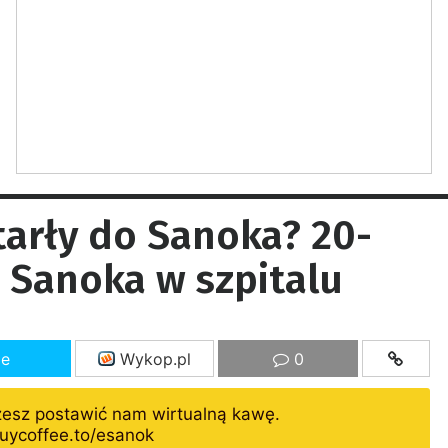
arły do Sanoka? 20-
 Sanoka w szpitalu
ze
Wykop.pl
0
żesz postawić nam wirtualną kawę.
uycoffee.to/esanok