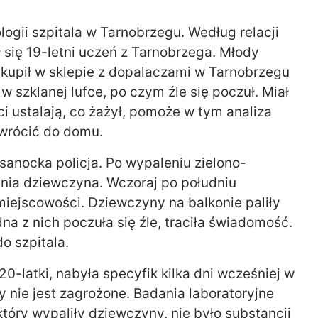
logii szpitala w Tarnobrzegu. Według relacji
ł się 19-letni uczeń z Tarnobrzega. Młody
 kupił w sklepie z dopalaczami w Tarnobrzegu
w szklanej lufce, po czym źle się poczuł. Miał
nci ustalają, co żażył, pomoże w tym analiza
 wrócić do domu.
sanocka policja. Po wypaleniu zielono-
tnia dziewczyna. Wczoraj po południu
miejscowości. Dziewczyny na balkonie paliły
a z nich poczuła się źle, traciła świadomość.
o szpitala.
 20-latki, nabyła specyfik kilka dni wcześniej w
y nie jest zagrożone. Badania laboratoryjne
tóry wypaliły dziewczyny, nie było substancji