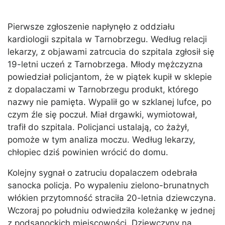
Pierwsze zgłoszenie napłynęło z oddziału
kardiologii szpitala w Tarnobrzegu. Według relacji
lekarzy, z objawami zatrcucia do szpitala zgłosił się
19-letni uczeń z Tarnobrzega. Młody mężczyzna
powiedział policjantom, że w piątek kupił w sklepie
z dopalaczami w Tarnobrzegu produkt, którego
nazwy nie pamięta. Wypalił go w szklanej lufce, po
czym źle się poczuł. Miał drgawki, wymiotował,
trafił do szpitala. Policjanci ustalają, co żażył,
pomoże w tym analiza moczu. Według lekarzy,
chłopiec dziś powinien wrócić do domu.
Kolejny sygnał o zatruciu dopalaczem odebrała
sanocka policja. Po wypaleniu zielono-brunatnych
włókien przytomność straciła 20-letnia dziewczyna.
Wczoraj po południu odwiedziła koleżankę w jednej
z podsanockich miejscowości. Dziewczyny na