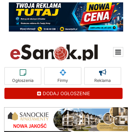
Ogłoszenia
Firmy
Reklama
DODAJ OGŁOSZENIE