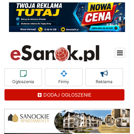
Ogłoszenia
Firmy
Reklama
DODAJ OGŁOSZENIE