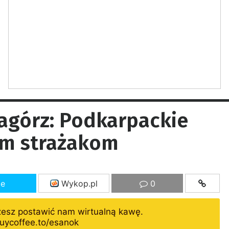
Zagórz: Podkarpackie
im strażakom
ze
Wykop.pl
0
żesz postawić nam wirtualną kawę.
uycoffee.to/esanok