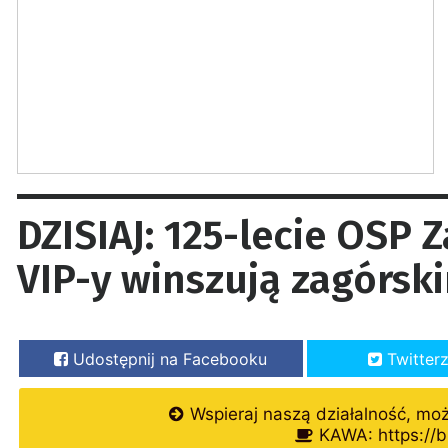
DZISIAJ: 125-lecie OSP 
VIP-y winszują zagórsk
Udostępnij na Facebooku
Twitter
Wspieraj naszą działalność, mo
KAWA: https://b