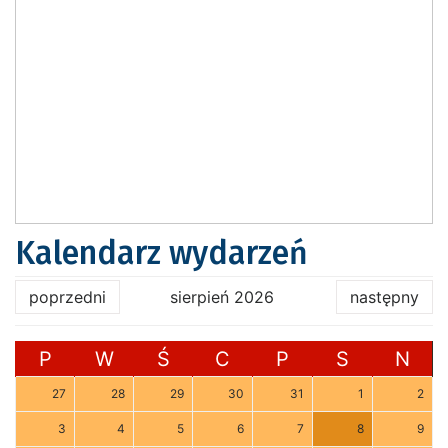
Kalendarz wydarzeń
poprzedni
sierpień 2026
następny
P
W
Ś
C
P
S
N
27
28
29
30
31
1
2
3
4
5
6
7
8
9