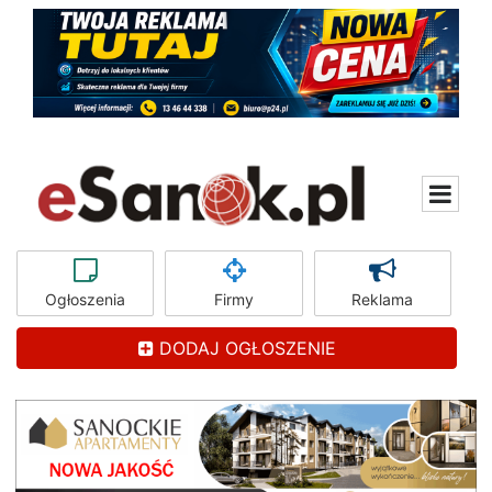
Ogłoszenia
Firmy
Reklama
DODAJ OGŁOSZENIE