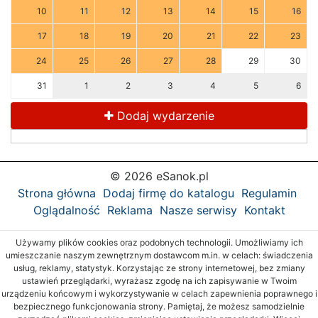
10
11
12
13
14
15
16
17
18
19
20
21
22
23
24
25
26
27
28
29
30
31
1
2
3
4
5
6
Dodaj wydarzenie
© 2026 eSanok.pl
Strona główna
Dodaj firmę do katalogu
Regulamin
Oglądalność
Reklama
Nasze serwisy
Kontakt
Używamy plików cookies oraz podobnych technologii. Umożliwiamy ich
umieszczanie naszym zewnętrznym dostawcom m.in. w celach: świadczenia
usług, reklamy, statystyk. Korzystając ze strony internetowej, bez zmiany
ustawień przeglądarki, wyrażasz zgodę na ich zapisywanie w Twoim
urządzeniu końcowym i wykorzystywanie w celach zapewnienia poprawnego i
bezpiecznego funkcjonowania strony. Pamiętaj, że możesz samodzielnie