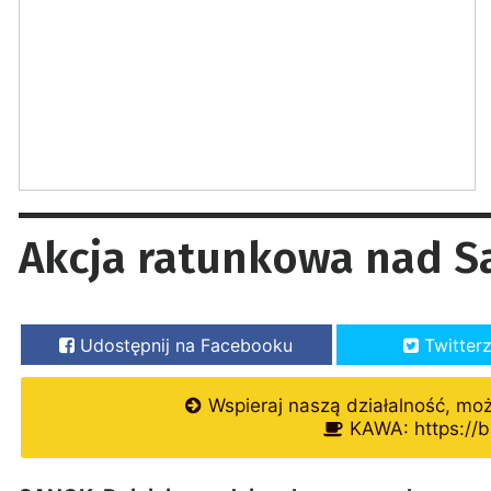
Akcja ratunkowa nad S
Udostępnij na Facebooku
Twitter
Wspieraj naszą działalność, mo
KAWA: https://b