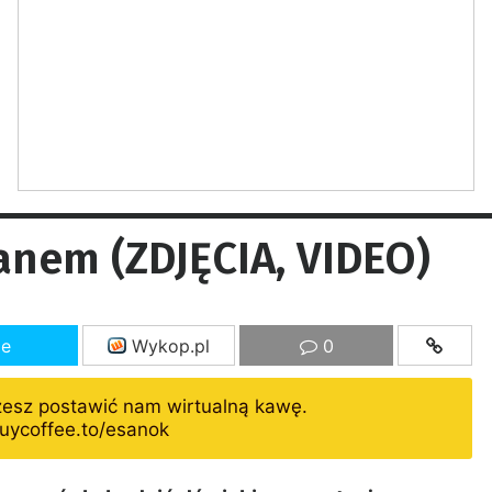
anem (ZDJĘCIA, VIDEO)
ze
Wykop.pl
0
żesz postawić nam wirtualną kawę.
uycoffee.to/esanok