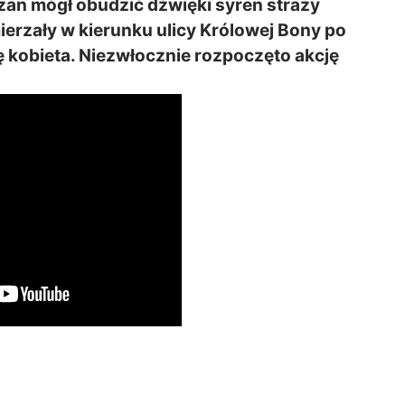
an mógł obudzić dźwięki syren straży
erzały w kierunku ulicy Królowej Bony
po
ę kobieta. Niezwłocznie rozpoczęto akcję