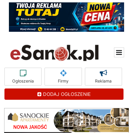
Ogłoszenia
Firmy
Reklama
DODAJ OGŁOSZENIE