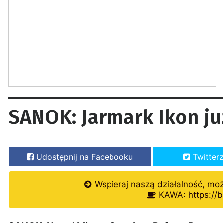
SANOK: Jarmark Ikon już
Udostępnij na Facebooku
Twitter
Wspieraj naszą działalność, mo
KAWA: https://b