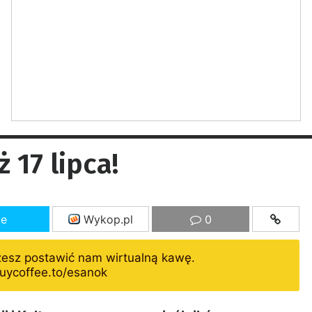
 17 lipca!
ze
Wykop.pl
0
żesz postawić nam wirtualną kawę.
uycoffee.to/esanok