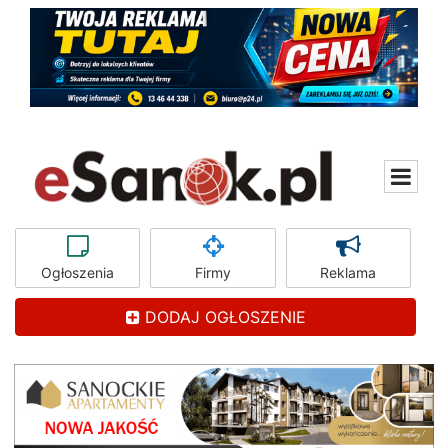
Ogłoszenia
Firmy
Reklama
DODAJ OGŁOSZENIE