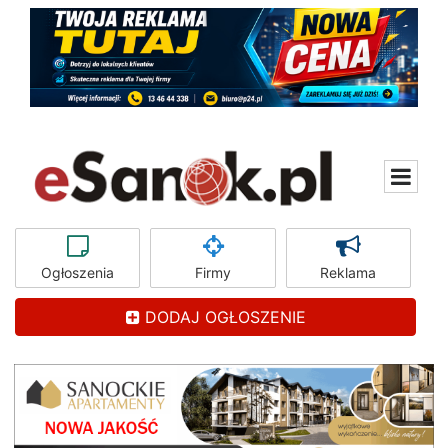
Ogłoszenia
Firmy
Reklama
DODAJ OGŁOSZENIE