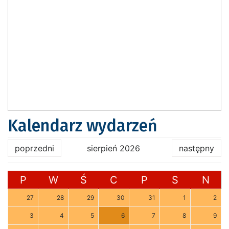
Kalendarz wydarzeń
poprzedni
sierpień 2026
następny
P
W
Ś
C
P
S
N
27
28
29
30
31
1
2
3
4
5
6
7
8
9