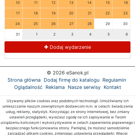
10
11
12
13
14
15
16
17
18
19
20
21
22
23
24
25
26
27
28
29
30
31
1
2
3
4
5
6
Dodaj wydarzenie
© 2026 eSanok.pl
Strona główna
Dodaj firmę do katalogu
Regulamin
Oglądalność
Reklama
Nasze serwisy
Kontakt
Używamy plików cookies oraz podobnych technologii. Umożliwiamy ich
umieszczanie naszym zewnętrznym dostawcom m.in. w celach: świadczenia
usług, reklamy, statystyk. Korzystając ze strony internetowej, bez zmiany
ustawień przeglądarki, wyrażasz zgodę na ich zapisywanie w Twoim
urządzeniu końcowym i wykorzystywanie w celach zapewnienia poprawnego i
bezpiecznego funkcjonowania strony. Pamiętaj, że możesz samodzielnie
zarządzać plikami cookies, zmieniając ustawienia przeglądarki. Więcej