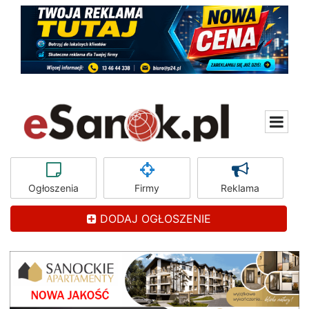
Ogłoszenia
Firmy
Reklama
DODAJ OGŁOSZENIE