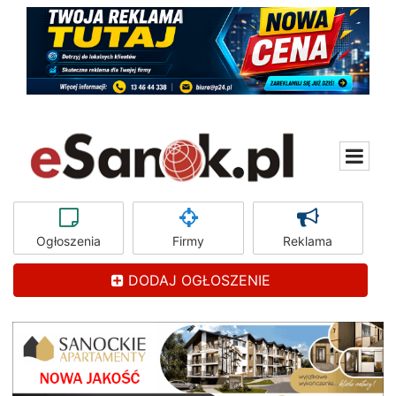
Ogłoszenia
Firmy
Reklama
DODAJ OGŁOSZENIE