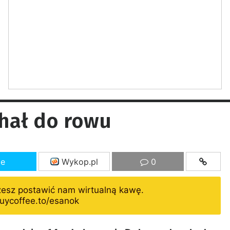
chał do rowu
ze
Wykop.pl
0
żesz postawić nam wirtualną kawę.
uycoffee.to/esanok