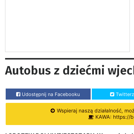
Autobus z dziećmi wje
Udostępnij na Facebooku
Twitter
Wspieraj naszą działalność, mo
KAWA: https://b